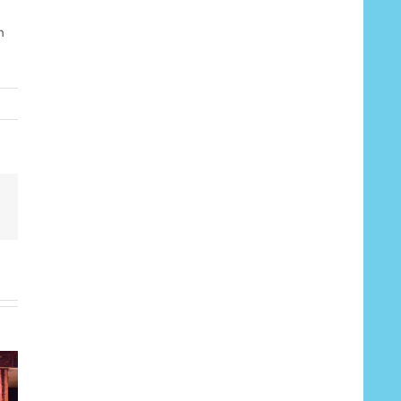
h
lr
Pinterest