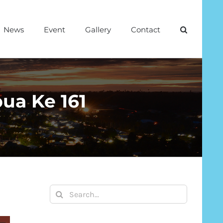
News
Event
Gallery
Contact
ua Ke 161
Search
for: