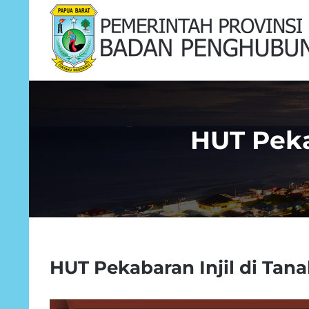
Skip
to
content
HUT Peka
HUT Pekabaran Injil di Tana
View