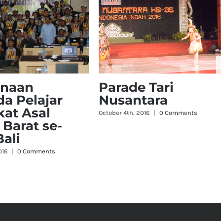
naan
Pementasan
pok
Budaya Papua
rakat se
Barat Event Japan
ali
Indonesia
Friendship Festiva
016
|
0 Comments
2016 di Jepang
November 25th, 2016
|
0 Comments
hts Reserved
| Jasa Pembuatan Website by
WISH DIgital Marketing