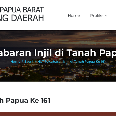
Home
Profile
baran Injil di Tanah Pap
Home
/
Event
/
HUT Pekabaran Injil di Tanah Papua Ke 161
h Papua Ke 161