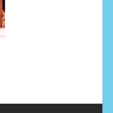
Pembinaan
Parade T
Pemuda Pelajar
Nusanta
-
Berbakat Asal
October 4th, 2016
|
Papua Barat se-
l
Jawa Bali
October 4th, 2016
|
0 Comments