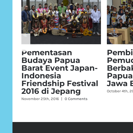
Jakarta Fair 2016
Pembi
Kelom
October 4th, 2016
|
0 Comments
Masya
Jawa B
October 4th, 2
Copyright 2016 Kantor Perwakilan Daerah Papua Barat | All Rig