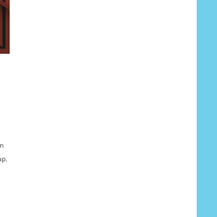
an
ap.