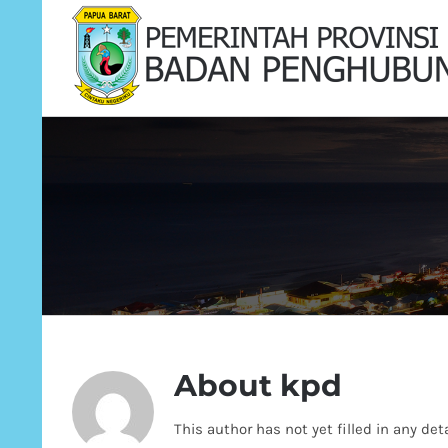
Skip
to
content
About
kpd
This author has not yet filled in any deta