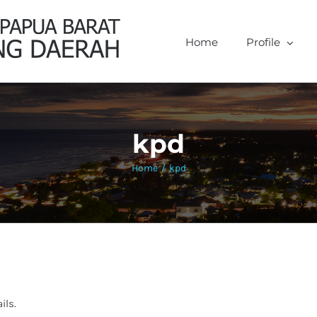
Home
Profile
kpd
Home
/
kpd
ils.